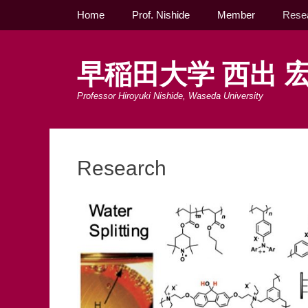
メインメニュー
コ
Home
Prof. Nishide
Member
Rese
ン
テ
ン
早稲田大学 西出 宏
ツ
へ
Professor Hiroyuki Nishide, Waseda University
ス
キ
ッ
プ
Research