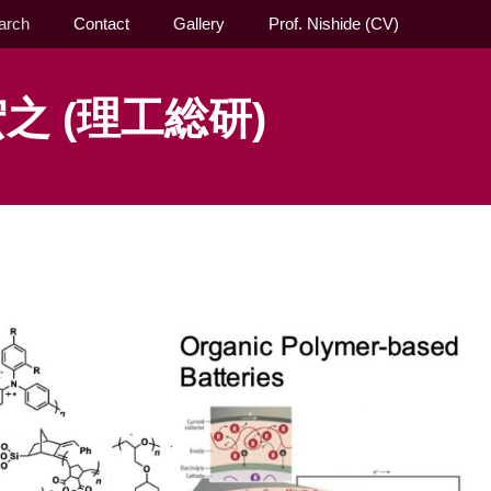
arch
Contact
Gallery
Prof. Nishide (CV)
之 (理工総研)